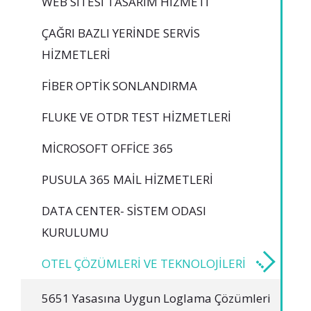
WEB SITESI TASARIM HIZMETI
ÇAĞRI BAZLI YERINDE SERVIS
HIZMETLERI
FIBER OPTIK SONLANDIRMA
FLUKE VE OTDR TEST HIZMETLERI
MICROSOFT OFFICE 365
PUSULA 365 MAIL HIZMETLERI
DATA CENTER- SISTEM ODASI
KURULUMU
OTEL ÇÖZÜMLERI VE TEKNOLOJILERI
5651 Yasasına Uygun Loglama Çözümleri